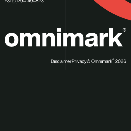
+31 (0)294-494523
®
Disclaimer
Privacy
© Omnimark
2026