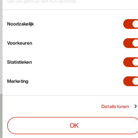
van uw gebruik van hun services.
Dit is de quote!
Toestemmingsselectie
Noodzakelijk
HB
Voorkeuren
CEO
Statistieken
0123456789
test@test.nl
Marketing
Details tonen
Dit is een FAQ
element
OK