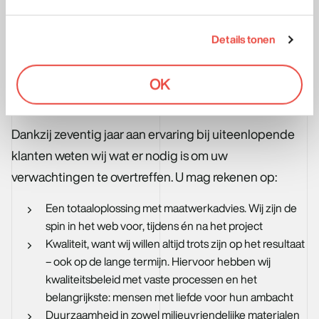
decentrale uitvoering zorgen ervoor dat we bij
organisaties met meerdere panden altijd de balans
Details tonen
tussen uniformiteit en maatwerk op locatie vinden.
OK
Waarom Estatemarking via
Omnimark?
Dankzij zeventig jaar aan ervaring bij uiteenlopende
klanten weten wij wat er nodig is om uw
verwachtingen te overtreffen. U mag rekenen op:
Een totaaloplossing met maatwerkadvies. Wij zijn de
spin in het web voor, tijdens én na het project
Kwaliteit, want wij willen altijd trots zijn op het resultaat
– ook op de lange termijn. Hiervoor hebben wij
kwaliteitsbeleid met vaste processen en het
belangrijkste: mensen met liefde voor hun ambacht
Duurzaamheid in zowel milieuvriendelijke materialen