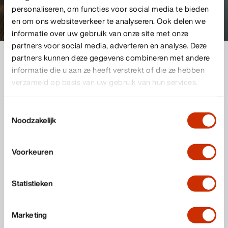
personaliseren, om functies voor social media te bieden
en om ons websiteverkeer te analyseren. Ook delen we
informatie over uw gebruik van onze site met onze
partners voor social media, adverteren en analyse. Deze
partners kunnen deze gegevens combineren met andere
informatie die u aan ze heeft verstrekt of die ze hebben
verzameld op basis van uw gebruik van hun services.
Veiligheid en comfort
Toestemmingsselectie
Noodzakelijk
Met maatwerk voor uw pand zorgen wij voor een
omgeving waar juist úw medewerkers, klanten of
Voorkeuren
bezoekers een optimale beleving hebben. Zo hebben
wij specialisten klaarstaan die advies geven op basis
Statistieken
van licht en akoestiek. Onze materialen zijn
brandvertragend, geluidsisolerend en hygiënisch. Een
Marketing
landelijke service en centrale afspraken met