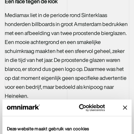
Een race tegen de klok
Mediamax liet in de periode rond Sinterklaas
honderden billboards in groot Amsterdam bedrukken
met een afbeelding van twee proostende bierglazen.
Een mooie achtergrond en een smakelijke
schuimkraag maakten het een sfeervol geheel, zeker
in die tijd van het jaar. De proostende glazen waren
blanco, er stond dus geen logo op. Daarmee was het
op dat moment eigenlijk geen specifieke advertentie
voor een bedrijf, maar bedoeld als knipoog naar
Heineken.
Die Sinterklaasavond kregen we bij Omnimark een
telefoontje. Alfred Heineken had de billboards
opgemerkt en wilde hier Heineken-logo’s op hebben.
Deze website maakt gebruik van cookies