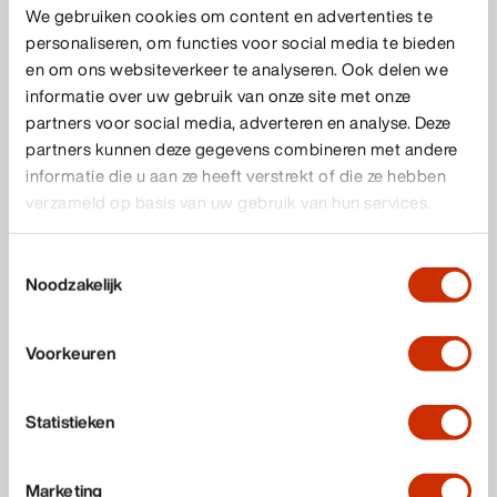
De gok van het reclamebureau en Mediamax had
We gebruiken cookies om content en advertenties te
goed uitgepakt.
personaliseren, om functies voor social media te bieden
en om ons websiteverkeer te analyseren. Ook delen we
Het telefoontje was het startsein van een marathon
informatie over uw gebruik van onze site met onze
partners voor social media, adverteren en analyse. Deze
voor Omnimark. Omdat Heineken dat weekend nog
partners kunnen deze gegevens combineren met andere
alle blanco glazen in de afbeeldingen met een
informatie die u aan ze heeft verstrekt of die ze hebben
Heineken-logo bedrukt wilde hebben, moesten we
verzameld op basis van uw gebruik van hun services.
direct aan de slag. Het was donderdagavond en veel
collega’s vierden Sinterklaas met hun gezinnen. Toch
Toestemmingsselectie
Noodzakelijk
waren verschillende collega’s bereid om terug te
komen en te beginnen met het ontwikkelen van de
Voorkeuren
stickers. Deze moesten in vier kleuren worden
gezeefdrukt en daarna uitgesneden en voorbereid
Statistieken
worden. Er was nog een extra uitdaging: van het
reclamebureau ontvingen wij weliswaar een lijst van
Marketing
alle billboards in de stad, maar zonder locatie waar de