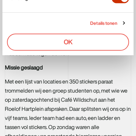
bierglazen-billboards waren geplaatst. Daarom
produceerden wij 350 stickers, in de hoop dat dit
Details tonen
voldoende was. Omnimark-eigenaar Hwie-Bing Kwee
bezocht die nacht en de volgende dag alle locaties en
OK
noteerde waar een bierglazen-afbeelding hing. Het
was een race tegen de klok.
Missie geslaagd
Met een lijst van locaties en 350 stickers paraat
trommelden wij een groep studenten op, met wie we
op zaterdagochtend bij Café Wildschut aan het
Roelof Hartplein afspraken. Daar splitsten wij ons op in
vijf teams. Ieder team had een auto, een ladder en
tassen vol stickers. Op zondag waren alle