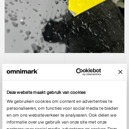
Vakmanschap
Eerst konden we het ons niet voorstellen: bestickering
Deze website maakt gebruik van cookies
van recent beplakte voertuigen die losliet. Onze
We gebruiken cookies om content en advertenties te
gecertificeerde foliemonteurs gebruiken het beste
personaliseren, om functies voor social media te bieden
materiaal, we werken met professionele partners en
en om ons websiteverkeer te analyseren. Ook delen we
informatie over uw gebruik van onze site met onze
hebben tientallen jaren ervaring in innovatie. We zijn
partners voor social media, adverteren en analyse. Deze